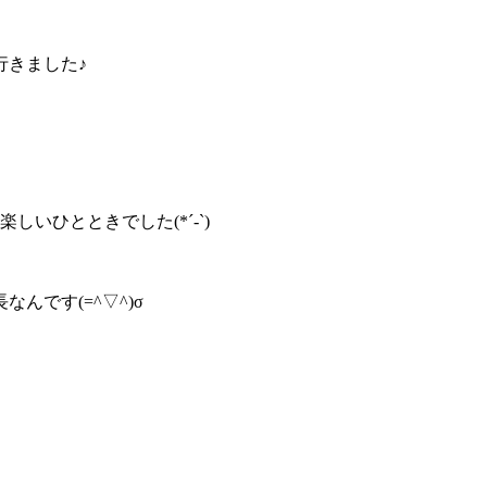
行きました♪
いひとときでした(*´-`)
です(=^▽^)σ