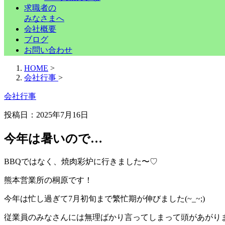
求職者の
みなさまへ
会社概要
ブログ
お問い合わせ
HOME
>
会社行事
>
会社行事
投稿日：2025年7月16日
今年は暑いので…
BBQではなく、焼肉彩炉に行きました〜♡
熊本営業所の桐原です！
今年は忙し過ぎて7月初旬まで繁忙期が伸びました(~_~;)
従業員のみなさんには無理ばかり言ってしまって頭があがり