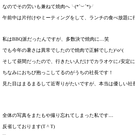
なのでその労いも兼ねて焼肉へ╰(*´︶`*)╯
午前中は片付けやミーティングをして、ランチの食べ放題に
私はBBQ派だったんですが、多数決で焼肉に…笑
でも今年の暑さは異常でしたので焼肉で正解でした)^o^(
そして昼間だったので、行きたい人だけでカラオケに♪安定に楽し
ちなみにおちび抱っこしてるのがうちの社長です！
見た目はまるまるして近寄りがたいですが、本当は優しい社長なん
全体の写真をまたもや撮り忘れてしまった私です…
反省しております(T ^ T)