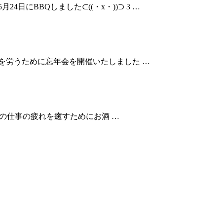
日にBBQしました⊂((・x・))⊃ 3 …
労を労うために忘年会を開催いたしました …
段の仕事の疲れを癒すためにお酒 …